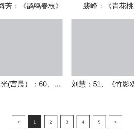
海芳：《鹊鸣春枝》
裴峰：《青花桃
宫晓光(宫晨）：60、《秀岭横云》（已售）
<
1
2
3
4
5
>