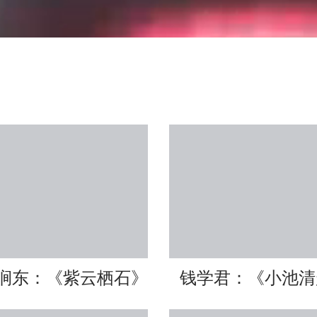
涧东：《紫云栖石》
钱学君：《小池清