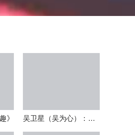
趣》
吴卫星（吴为心）：《粉黛映翠》