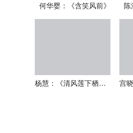
何华婴：《含笑风前》
陈
杨慧：《清风莲下栖翠羽》