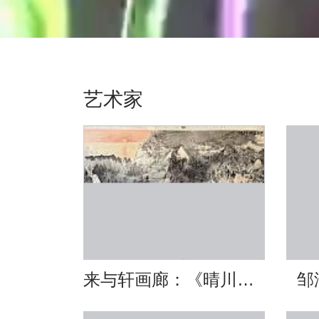
艺术家
来与轩画廊：《晴川揽胜》（卓越企业定制）
邹