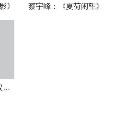
影》
蔡宇峰：《夏荷闲望》
刘慧：51、《竹影双雀图》（已售）