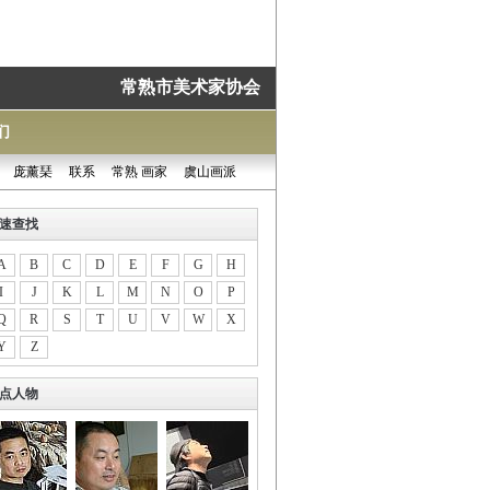
常熟市美术家协会
们
庞薰琹
联系
常熟 画家
虞山画派
速查找
A
B
C
D
E
F
G
H
I
J
K
L
M
N
O
P
Q
R
S
T
U
V
W
X
Y
Z
点人物