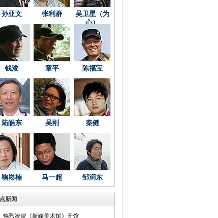
孙亚文
张利群
吴卫星（为
心）
钱浚
章平
陈福宝
陆皓东
吴刚
秦健
鞠崧楠
马一超
邹涧东
点新闻
热烈祝贺《新峰美术馆》开馆