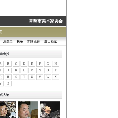
常熟市美术家协会
们
庞薰琹
联系
常熟 画家
虞山画派
速查找
A
B
C
D
E
F
G
H
I
J
K
L
M
N
O
P
Q
R
S
T
U
V
W
X
Y
Z
点人物