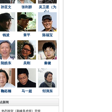
孙亚文
张利群
吴卫星（为
心）
钱浚
章平
陈福宝
陆皓东
吴刚
秦健
鞠崧楠
马一超
邹涧东
点新闻
热烈祝贺《新峰美术馆》开馆