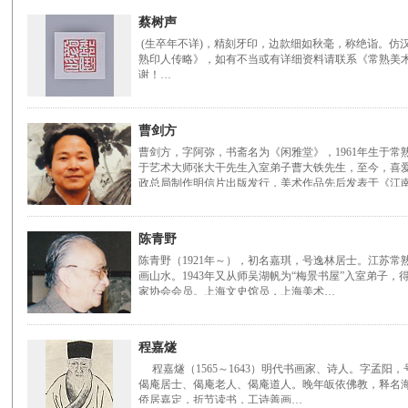
蔡树声
(生卒年不详)，精刻牙印，边款细如秋毫，称绝诣。仿汉
熟印人传略》，如有不当或有详细资料请联系《常熟美术》网，
谢！…
曹剑方
曹剑方，字阿弥，书斋名为《闲雅堂》，1961年生于
于艺术大师张大干先生入室弟子曹大铁先生，至今，喜
政总局制作明信片出版发行，美术作品先后发表于《江
陈青野
陈青野（1921年～），初名嘉琪，号逸林居士。江苏常
画山水。1943年又从师吴湖帆为“梅景书屋”入室弟子
家协会会员。上海文史馆员，上海美术…
程嘉燧
程嘉燧（1565～1643）明代书画家、诗人。字孟阳
偈庵居士、偈庵老人、偈庵道人。晚年皈依佛教，释名
侨居嘉定，折节读书，工诗善画…