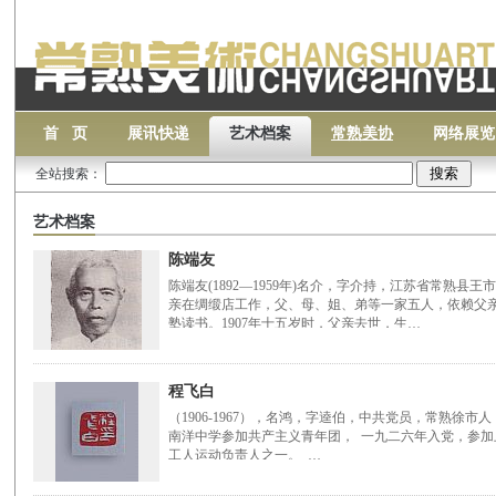
首 页
展讯快递
艺术档案
常熟美协
网络展览
全站搜索：
艺术档案
陈端友
陈端友(1892—1959年)名介，字介持，江苏省常熟县
亲在绸缎店工作，父、母、姐、弟等一家五人，依赖父
塾读书。1907年十五岁时，父亲去世，生…
程飞白
（1906-1967），名鸿，字逵伯，中共党员，常熟徐
南洋中学参加共产主义青年团， 一九二六年入党，参
工人运动负责人之一。 …