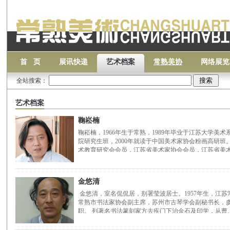
首 页
展讯快递
艺术档案
常熟美协
网络展览
全站搜索：
艺术档案
鞠崧楠
鞠崧楠，1966年生于常熟，1989年毕业于江苏大学美术系
院研究生班，2000年就读于中国美术家协会粉画高研班
术教育研究会会员，江苏省美术家协会会员，江苏省美
金悠清
金悠清，室名侃侃居，别署莹波居士。1957年生，江
常熟市书法家协会副主席，苏州市古琴学会副秘书长，
职。 列著名书法篆刻家方去疾门下治金石及印学，从曹