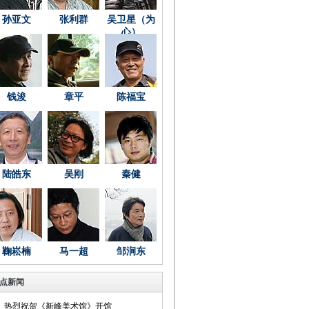
孙亚文
张利群
吴卫星（为
心）
钱浚
章平
陈福宝
陆皓东
吴刚
秦健
鞠崧楠
马一超
邹涧东
点新闻
热烈祝贺《新峰美术馆》开馆