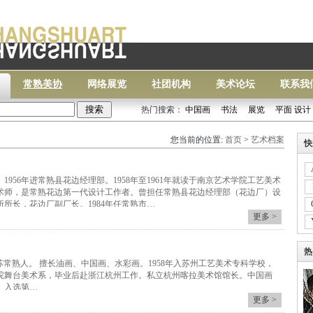
常熟美协
网络展览
社团机构
美术论坛
联系我
热门搜索：
中国画
书法
展览
平面 设计
常熟
您当前的位置:
首页
>
艺术档案
快
。1956年进常熟县花边经理部。1958年至1961年就读于南京艺术学院工艺美术
术师，是常熟花边第一代设计工作者。曾担任常熟县花边经理部（花边厂）设
所长，花边厂副厂长。1984年任常熟市…
更多 >
热
—) 江苏常熟人。 擅长油画、中国画、水彩画。1958年入苏州工艺美术专科学校，
剧学院舞台美术系，毕业后赴浙江杭州工作。私立杭州喀拉美术馆馆长。中国画
》入选第…
更多 >