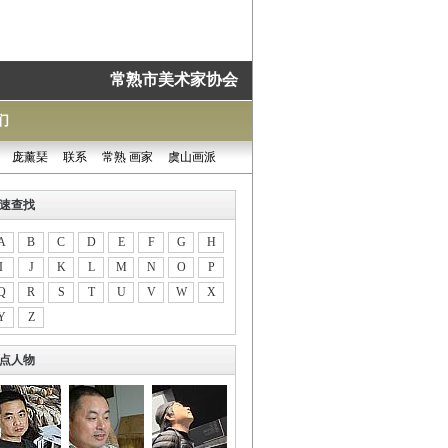
常熟市美术家协会
们
庞薰琹
联系
常熟 画家
虞山画派
速查找
A
B
C
D
E
F
G
H
I
J
K
L
M
N
O
P
Q
R
S
T
U
V
W
X
Y
Z
点人物