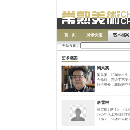
首 页
展讯快递
艺术档案
全站搜索：
艺术档案
陶凤英
陶凤英，1936年出生
专修科。高级工艺美
计组组长，花边研究所
唐雪根
唐雪根 (1941.5
1965年入上海戏
《为了一分钱的差额