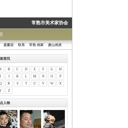
常熟市美术家协会
们
庞薰琹
联系
常熟 画家
虞山画派
速查找
A
B
C
D
E
F
G
H
I
J
K
L
M
N
O
P
Q
R
S
T
U
V
W
X
Y
Z
点人物