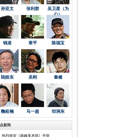
孙亚文
张利群
吴卫星（为
心）
钱浚
章平
陈福宝
陆皓东
吴刚
秦健
鞠崧楠
马一超
邹涧东
点新闻
热烈祝贺《新峰美术馆》开馆