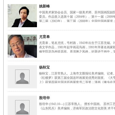
姚新峰
中国美术家协会会员、国家一级美术师、苏州国画院副
委员。作品曾入选第十届（2004年）、第十一届（2009
第二届（2003年）、第三届（2008年）全国中国画展览
尤育皋
尤育皋，笔名尤忧，号村路，1943年出生于江苏无锡。19
表文学作品，1981年起学画花鸟画，1991年拜著名画家
修学院花鸟画提高班。喜清雅之风格，好题诗于画中，
杨秋宝
杨秋宝，江苏常熟人。上海市文匯报社美术编辑、记者
《红楼梦》获第三届全国连环画展览优秀封面奖、《大
上》获第四届全国连环画展套书二等奖；漫画《俺乡在开“
殷培华
殷培华 (1943.10—) 江苏常熟人。 擅长中国画。 苏州
《山东民兵》美术编辑，济南军区政治部文化部美 术干