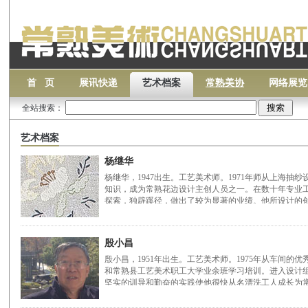
首 页
展讯快递
艺术档案
常熟美协
网络展览
全站搜索：
艺术档案
杨继华
杨继华，1947出生。工艺美术师。1971年师从上海
知识，成为常熟花边设计主创人员之一。在数十年专业
探索，独辟蹊径，做出了较为显著的业绩。他所设计的
殷小昌
殷小昌，1951年出生。工艺美术师。1975年从车间
和常熟县工艺美术职工大学业余班学习培训。进入设计
坚实的训导和勤奋的实践使他很快从名漂洗工人成长为