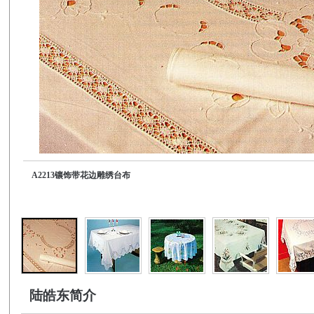
A2213镶饰带花边雕绣台布
陆皓东简介