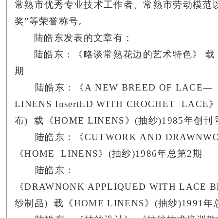
常熟市优秀专业技术工作者、常熟市劳动模范
奖”等荣誉称号。
陆皓东发表的文章有：
陆皓东：《略谈常熟花边的艺术特色》 载
期
陆皓东：
《
A NEW BREED OF LACE—
LINENS InsertED WITH CROCHET LACE
布
)
载
《
HOME LINENS
》
(
抽纱
)1985
年创
陆皓东：
《
CUTWORK AND DRAWNW
《
HOME LINENS
》
(
抽纱
)1986
年总第
2
期
陆皓东：
《
DRAWNONK APPLIQUED WITH LACE B
纱制品
)
载
《
HOME LINENS
》
(
抽纱
)1991
年