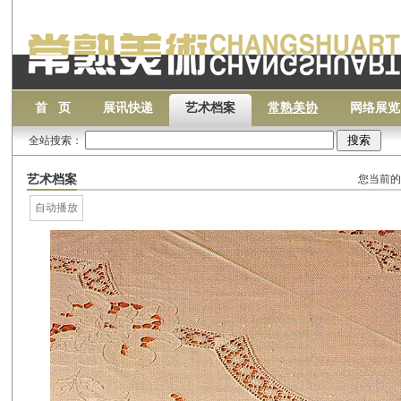
首 页
展讯快递
艺术档案
常熟美协
网络展览
全站搜索：
艺术档案
您当前的
自动播放