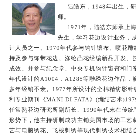
陆皓东，1948年出生，
师。
1971年，陆皓东师承上
先生，学习花边设计业务，
计人员之一。1970年代参与钩针镶布、喷花雕
持及参与饰带花边、涤纶凸花经编新品开发、
成效。并参与纪念堂、中央专机钩针窗帘和门帘
年代设计的A1004，A1285等雕绣花边作品
多年经销不衰。1977年所设计的全棉精纺影针绣
利专业期刊《MANI DI FATA》(编结艺术)19
任常熟花边研究所副所长。
1990年代末在传
形势下，他主持研制成功主销美国市场的工艺
艺与电脑绣花、飞梭刺绣等现代刺绣技术相结