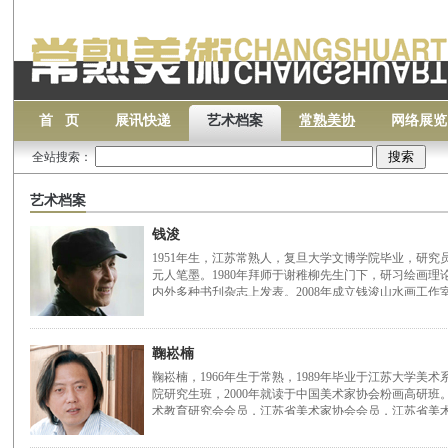
首 页
展讯快递
艺术档案
常熟美协
网络展览
全站搜索：
艺术档案
钱浚
1951年生，江苏常熟人，复旦大学文博学院毕业，研
元人笔墨。1980年拜师于谢稚柳先生门下，研习绘画
内外多种书刋杂志上发表。2008年成立钱浚山水画工作
鞠崧楠
鞠崧楠，1966年生于常熟，1989年毕业于江苏大学美术系
院研究生班，2000年就读于中国美术家协会粉画高研班
术教育研究会会员，江苏省美术家协会会员，江苏省美