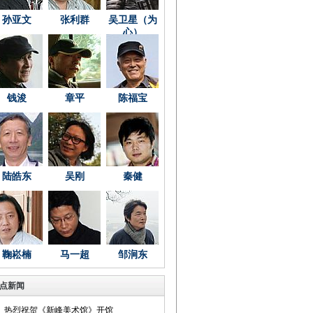
孙亚文
张利群
吴卫星（为
心）
钱浚
章平
陈福宝
陆皓东
吴刚
秦健
鞠崧楠
马一超
邹涧东
点新闻
热烈祝贺《新峰美术馆》开馆