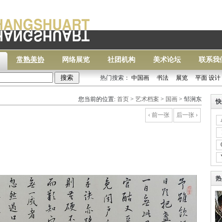
常熟美协
网络展览
社团机构
美术论坛
联系我
热门搜索：
中国画
书法
展览
平面 设计
常熟
您当前的位置:
首页
>
艺术档案
>
国画
> 邹涧东
快
‹ 前一张
后一张 ›
热