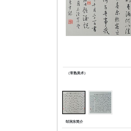
（常熟美术）
邹涧东简介