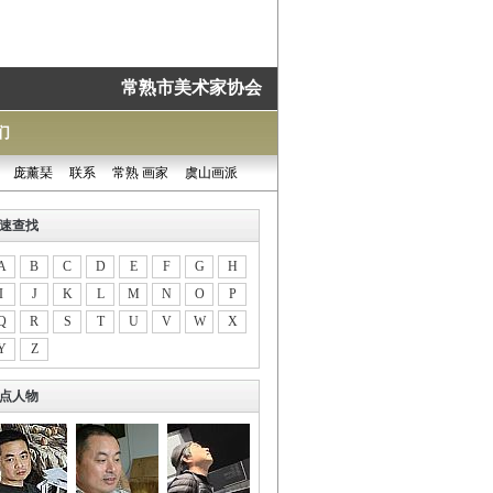
常熟市美术家协会
们
庞薰琹
联系
常熟 画家
虞山画派
速查找
A
B
C
D
E
F
G
H
I
J
K
L
M
N
O
P
Q
R
S
T
U
V
W
X
Y
Z
点人物