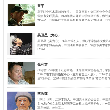
章平
章平职业艺术家1960年生。中国版画家协会江苏分会
常熟市文联委员。1970年代末开始自学绘画艺术，做过
术活动。1980年代主要从事版画及藏书票艺术研习，199
吴卫星（为心）
吴卫星（吴为心） 66年生常熟人，供职于常熟市文化艺
国美术家协会会员，中国油画学会会员，常熟市美术家协
LYX-HL
张利群
张利群1959年生于江苏常熟，江苏美术家协会会员，
2007年在常熟博物馆举办《左邻右舍三人展》。2007
展”优秀奖。2007年获常熟市政府颁发的首届“黄公望奖
李咏森
1898.2-1998，江苏常熟人。中国美术家协会会员、
参与发起创立上海水彩画研究会和上海粉画学会，并分
写意兼融。兼长工…