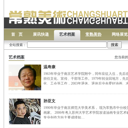
首 页
展讯快递
艺术档案
常熟美协
网络展览
全站搜索：
艺术档案
您当前的
温寿康
1963年毕业于南京艺术学院附中，同年应征入伍，先
担任文化、宣传、干部等工作。1979年转业回地方，
化、工会等工作，2003年退休。退休后业余爱好油画、
孙亚文
1990年毕业于南京师范大学美术系， 现为常熟市中分
画家。 2006年考入苏州大学艺术学院攻读油画专业艺
专业创作方向主要成绩如…