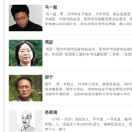
马一超
马一超，男，1970年生于南京，大学学历。师从翁瘦
书画院，中国书协会员，苏州市书协教育委员会委员、
常熟虞山印社副社长；并任中国古琴学会理事、虞山琴
周宓
周宓，现为中国书法家协会会员，苏州市书法家协会创
长。作品获 “全国第三届妇女书法篆刻展”二等奖；“全
邵宁
邵宁 ，男，常熟人，1978年11月生，师承言恭达。2
美术教育系，获学士学位。2004年结业于南京师范大
法研究生课程班， 2006年获南京师范大学文学硕士学位
孙原湘
（1760 ～1829）清代诗人。字子潇，一字长真，
常熟）人。清嘉庆十年(1805年)进士。翰林院庶吉士
持玉山、毓文…