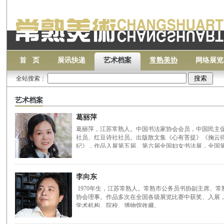
首 页
展讯快递
艺术档案
常熟美协
网络展览
全站搜索：
艺术档案
葛丽萍
葛丽萍，江苏常熟人。中国书法家协会会员，中国民主
社员、红豆诗社社员。出版散文集《心有菩提》《掬云
纪》，作品入展第五届、第六届全国妇女书法展，全国第
李向东
1970年生，江苏常熟人。常熟市公务员书协副主席、
协会理事。作品多次在全国各级展览比赛中获奖、入展
学术机构、院校、博物馆收藏。