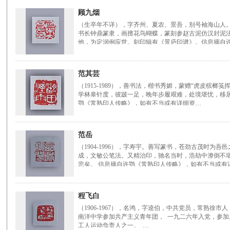
顾九烟
（生卒年不详），字齐州、夏农、景吾，别号袖海山人
书长钟鼎篆隶，画擅花鸟蝴蝶，篆刻参赵古泥仿汉封泥
他，为定润例应世。刻印辑有《景庐印谱》。信息摘自
范其芸
（1915-1989），善书法，楷书秀媚，蒙赠“虎皮槟榔
学林皋针度，彼跛一足，晚年步履艰难，处境堪忧，移
鹗《常熟印人传略》，如有不当或有详细资…
范岳
（1904-1996），字寿宇。善写篆书，苍劲古茂时为
成，文敏公笔法。又精治印，驰名当时，浩劫中潦倒不
悲矣。 信息摘自许鹗《常熟印人传略》，如有不当或有
程飞白
（1906-1967），名鸿，字逵伯，中共党员，常熟徐
南洋中学参加共产主义青年团， 一九二六年入党，参
工人运动负责人之一。 …