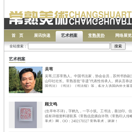
首 页
展讯快递
艺术档案
常熟美协
网络展览
全站搜索：
艺术档案
吴苇
吴苇,江苏常熟人。中国书法家，协会会员，苏州书协副
山印社社长。常熟首批“非遗”代表性传承人。师从言恭
国书法》《书法》《书法报》等，多次入选国内外大展
顾文鸣
(生卒年不详)，字鹤九，一字小筑。工书法，善治印。
或有详细资料请联系《常熟信息摘自许鹗《常熟印人传
美术》网，QQ：2402170327 常熟美术，谢谢！