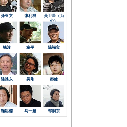
孙亚文
张利群
吴卫星（为
心）
钱浚
章平
陈福宝
陆皓东
吴刚
秦健
鞠崧楠
马一超
邹涧东