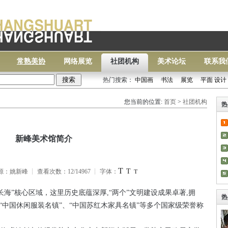
常熟美协
网络展览
社团机构
美术论坛
联系我
热门搜索：
中国画
书法
展览
平面 设计
常熟
您当前的位置:
首页
>
社团机构
热
新峰美术馆简介
T
T
T
来源：姚新峰 ┊ 查看次数：12/14967 ┊ 字体：
长海
”
核心区域，这里历史底蕴深厚
,“
两个
”
文明建设成果卓著
,
拥
热
“
中国休闲服装名镇
”
、
“
中国苏红木家具名镇
”
等多个国家级荣誉称