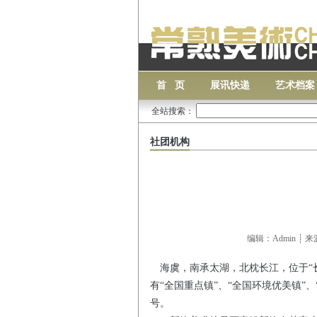
首 页
展讯快递
艺术档案
全站搜索：
社团机构
编辑：Admin ┊ 
海虞，南承太湖，北枕长江，位于
“
有
“
全国重点镇
”
、
“
全国环境优美镇
”
、
号。