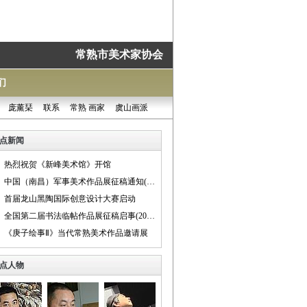
常熟市美术家协会
们
庞薰琹
联系
常熟 画家
虞山画派
点新闻
热烈祝贺《新峰美术馆》开馆
中国（南昌）军事美术作品展征稿通知(2017年5月20日止)
首届龙山黑陶国际创意设计大赛启动
全国第二届书法临帖作品展征稿启事(2017年2月20日结束)
《庚子绘事Ⅱ》当代常熟美术作品邀请展
点人物