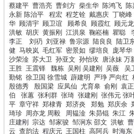
蔡建平
曹浩亮
曹剑方
柴生华
陈鸿飞
陈
永新
陈治平
程宏
程芝铨
戴惠庆
丁晓峰
华
顾清宇
顾卫谊
顾希良
顾霞红
顾元龙
洪敏
胡庆
黄振刚
江洪泉
鞠崧楠
瞿聪
李正
刘礽
刘亚禄
鲁宗源
陆良良
陆卫
健
马映岚
毛红军
密景如
缪培良
庞琴华
沙荣淦
苏大卫
孙亚文
孙怡玫
唐泳妹
万
王胜
王震铎
魏栋
吴刚
吴建刚
吴薇
吴
勤铭
徐卫国
徐雪城
薜建明
严琤
严向红
殷德秀
殷国梁
应凤仙
尤育皋
俞刚
袁正
伯
张蕙
张利群
张琦
张建刚
张伟元
张
平
章守祥
郑棣青
郑济炎
郑勉
郑庆余
琦珍
周亦龙
周毅
周韫淦
朱昴锟
朱江
庄建刚
宗达
邹家骏
邹涧东
邵文
洪敏
曹
云
查韵法
程庆元
王国柱
高阿兵
时海东