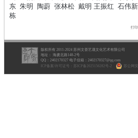
东
朱明
陶蔚
张林松
戴明
王振红
石伟新
栋
打印
版权所有 2011-2024 苏州文荟艺晟文化艺术有限公司
地址： 海虞北路148-2号
QQ：
2402170327
电子信箱：2402170327@qq.com
ICP备案/许可证号：
苏ICP备2025156282号-2
苏公网安备 