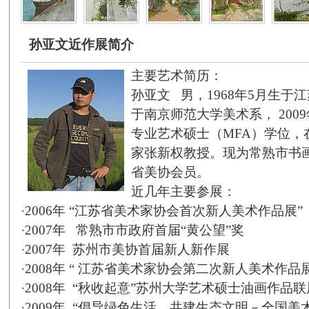
孙亚文近作展简介
主要艺术简历：
孙亚文
男，
1968
年
5
月生于江
于南京师范大学美术系，
2009
专业艺术硕士（
MFA
）学位，
家张新权
教授。现为常熟市书
省美协会员。
近几年主要参展：
·
2006
年
“江苏省美术家协会首次新人美术作品展”
·
2007
年
常熟市市政府首届“黄公望”奖
·
2007
年
苏州市美协首届新人新作展
·
2008
年
“
江苏省美术家协会第二次新人美术作品展
·
2008
年
“秋收起意”苏州大学艺术硕士油画作品联
·
2009
年
“倡导绿色生活、共建生态文明－全国美术