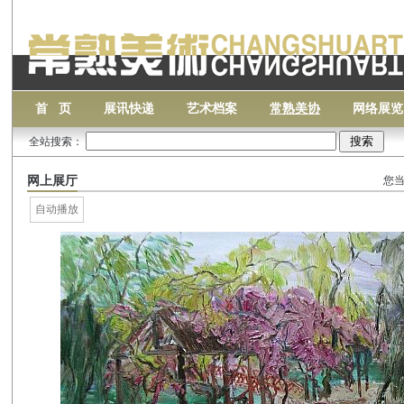
首 页
展讯快递
艺术档案
常熟美协
网络展览
全站搜索：
网上展厅
您当
自动播放