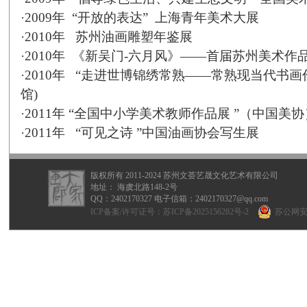
·
2009
年
“开放的表达”
上海青年美术大展
·
2010
年
苏州油画雕塑年鉴展
·
2010
年
《新吴门
-
六月风》
——
首届苏州美术作
·
2010
年
“走进世博锦绣常熟
——
常熟现当代书画
馆
)
·
2011
年
“全国中小学美术教师作品展
”（中国美协
·
2011
年
“可见之诗
”中国油画协会写生展
版权所有 2011-2024 苏州文荟艺晟文化艺术有限公司
地址： 海虞北路148-2号
QQ：
2402170327
电子信箱：2402170327@qq.com
ICP备案/许可证号：
苏ICP备2025156282号-2
苏公网安备 