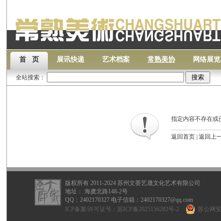
首 页
展讯快递
艺术档案
常熟美协
网络展览
全站搜索：
指定内容不存在或
返回首页
|
返回上
版权所有 2011-2024 苏州文荟艺晟文化艺术有限公司
地址： 海虞北路148-2号
QQ：
2402170327
电子信箱：2402170327@qq.com
ICP备案/许可证号：
苏ICP备2025156282号-2
苏公网安备 