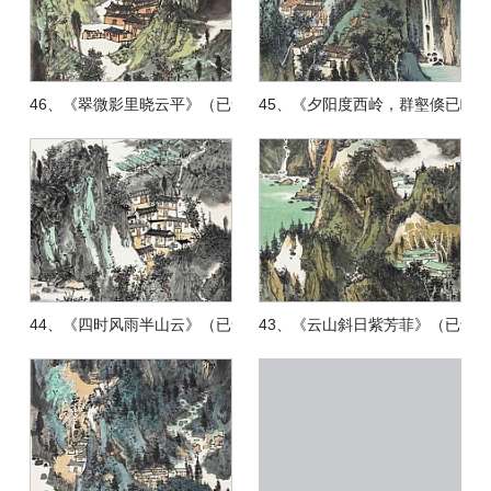
46、《翠微影里晓云平》（已售）
45、《夕阳度西岭，群壑倏已瞑
44、《四时风雨半山云》（已售）
43、《云山斜日紫芳菲》（已售）