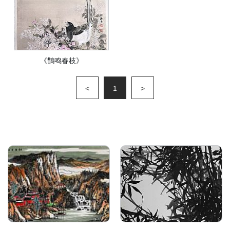
《鹊鸣春枝》
<
1
>