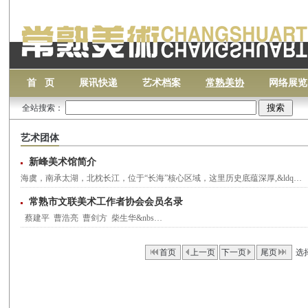
首 页
展讯快递
艺术档案
常熟美协
网络展览
全站搜索：
艺术团体
新峰美术馆简介
海虞，南承太湖，北枕长江，位于“长海”核心区域，这里历史底蕴深厚,&ldq…
常熟市文联美术工作者协会会员名录
蔡建平 曹浩亮 曹剑方 柴生华&nbs…
首页
上一页
下一页
尾页
选